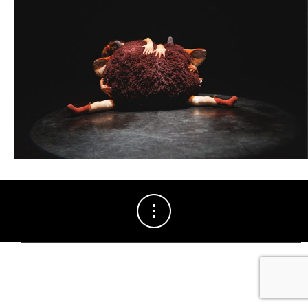
saison 2026-2027.
Seule la
vente en ligne
pour les billets du concert de
Vincent
Delerm
, samedi 3 octobre, reste accessible (excepté du 19 au 24
juillet inclus où notre site sera exceptionnellement en maintenance).