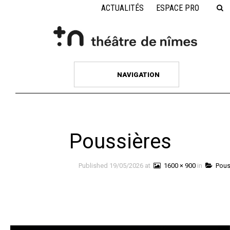
ACTUALITÉS
ESPACE PRO
NAVIGATION
Poussières
Published
19/05/2026
at
1600 × 900
in
Pous