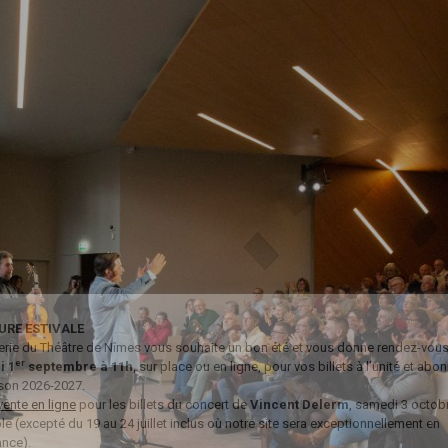
URE ESTIVALE
tterie du Théâtre de Nîmes vous souhaite un bon été et vous donne rendez-vous 
er
i 1
septembre à 11h
, sur place ou en ligne, pour vos billets à l’unité et ab
ison 2026-2027.
vente en ligne
pour les billets du concert de
Vincent Delerm
, samedi 3 octobr
e (excepté du 19 au 24 juillet inclus où notre site sera exceptionnellement en
nce).