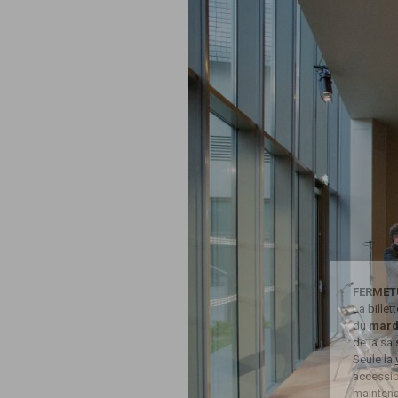
FERMET
La bille
du
mard
de la sa
Seule la
accessibl
maintena