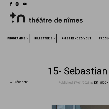
PROGRAMME
BILLETTERIE
++LES RENDEZ-VOUS
PRODU
15- Sebastia
← Précédent
Published
17/01/2023
at
1500 ×