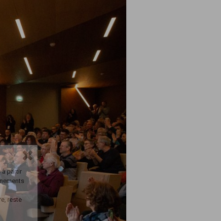
à partir
onnements
e, reste