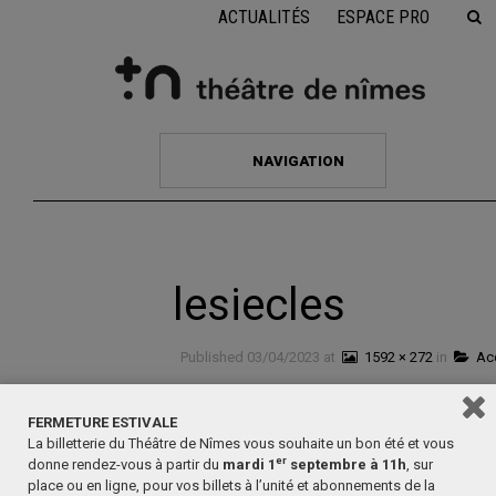
ACTUALITÉS
ESPACE PRO
NAVIGATION
lesiecles
Published
03/04/2023
at
1592 × 272
in
Acc
Suivant →
← Précédent
FERMETURE ESTIVALE
La billetterie du Théâtre de Nîmes vous souhaite un bon été et vous
er
donne rendez-vous à partir du
mardi 1
septembre à 11h
, sur
place ou en ligne, pour vos billets à l’unité et abonnements de la