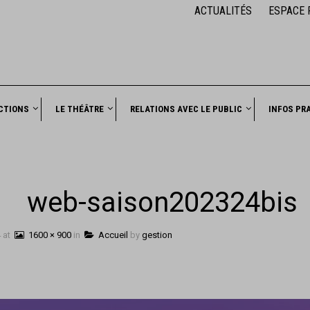
ACTUALITÉS
ESPACE 
CTIONS
LE THÉÂTRE
RELATIONS AVEC LE PUBLIC
INFOS PR
web-saison202324bis
4
at
1600 × 900
in
Accueil
by
gestion