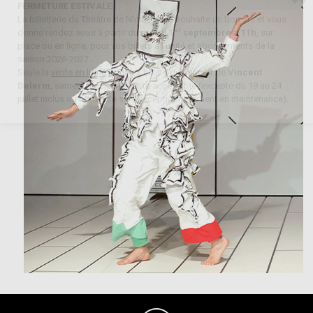
FERMETURE ESTIVALE
La billetterie du Théâtre de Nîmes vous souhaite un bon été et vous
er
donne rendez-vous à partir du
mardi 1
septembre à 11h
, sur
place ou en ligne, pour vos billets à l’unité et abonnements de la
saison 2026-2027.
Seule la
vente en ligne
pour les billets du concert de
Vincent
Delerm
, samedi 3 octobre, reste accessible (excepté du 19 au 24
juillet inclus où notre site sera exceptionnellement en maintenance).