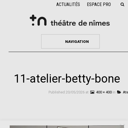
ACTUALITÉS
ESPACE PRO
NAVIGATION
11-atelier-betty-bone
Published
20/05/2026
at
400 × 400
in
Ate