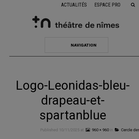
ACTUALITÉS
ESPACE PRO
NAVIGATION
Logo-Leonidas-bleu-
drapeau-et-
spartanblue
Published
10/11/2025
at
960 × 960
in
Cercle de