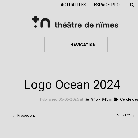
ACTUALITÉS
ESPACE PRO
NAVIGATION
Logo Ocean 2024
Published
05/06/2025
at
945 × 945
in
Cercle de
Suivant →
← Précédent