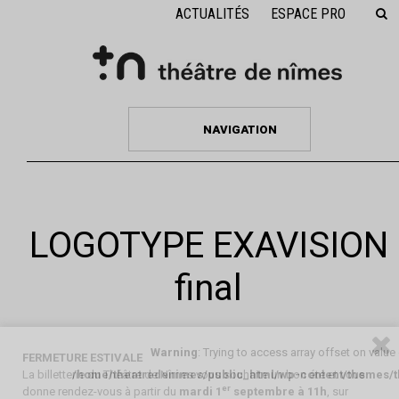
ACTUALITÉS
ESPACE PRO
NAVIGATION
LOGOTYPE EXAVISION
final
Warning
: Trying to access array offset on value
FERMETURE ESTIVALE
La billetterie du Théâtre de Nîmes vous souhaite un bon été et vous
/home/theatredenimes/public_html/wp-content/themes/
er
donne rendez-vous à partir du
mardi 1
septembre à 11h
, sur