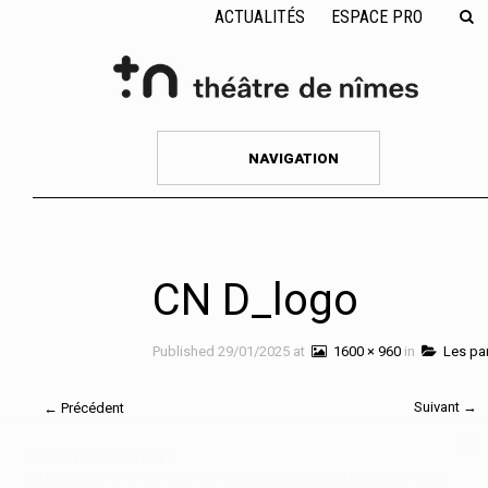
ACTUALITÉS
ESPACE PRO
NAVIGATION
CN D_logo
Published
29/01/2025
at
1600 × 960
in
Les par
Suivant →
← Précédent
FERMETURE ESTIVALE
La billetterie du Théâtre de Nîmes vous souhaite un bon été et vous