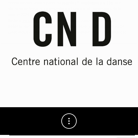
er
donne rendez-vous à partir du
mardi 1
septembre à 11h
, sur
place ou en ligne, pour vos billets à l’unité et abonnements de la
saison 2026-2027.
Seule la
vente en ligne
pour les billets du concert de
Vincent
Delerm
, samedi 3 octobre, reste accessible (excepté du 19 au 24
juillet inclus où notre site sera exceptionnellement en maintenance).