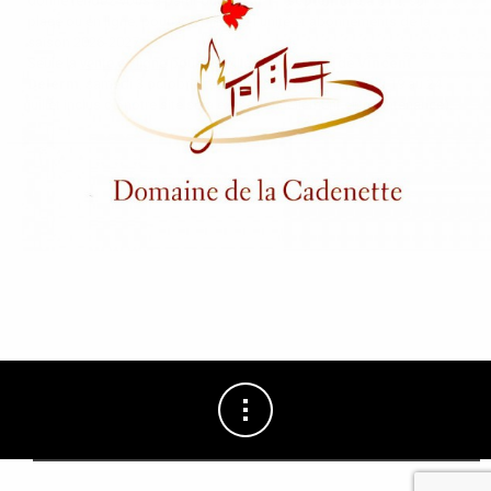
donne rendez-vous à partir du
mardi 1
septembre à 11h
, sur
place ou en ligne, pour vos billets à l’unité et abonnements de la
saison 2026-2027.
Seule la
vente en ligne
pour les billets du concert de
Vincent
Delerm
, samedi 3 octobre, reste accessible (excepté du 19 au 24
juillet inclus où notre site sera exceptionnellement en maintenance).