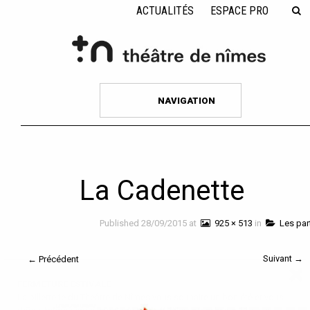
ACTUALITÉS
ESPACE PRO
NAVIGATION
La Cadenette
Published
28/09/2015
at
925 × 513
in
Les par
Suivant →
← Précédent
FERMETURE ESTIVALE
La billetterie du Théâtre de Nîmes vous souhaite un bon été et vous
er