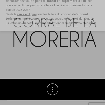
donne rendez-vous à partir du
mardi 1
septembre à 11h
, sur
place ou en ligne, pour vos billets à l’unité et abonnements de la
saison 2026-2027.
Seule la
vente en ligne
pour les billets du concert de
Vincent
Delerm
, samedi 3 octobre, reste accessible (excepté du 19 au 24
juillet inclus où notre site sera exceptionnellement en maintenance).