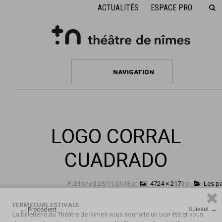
ACTUALITÉS
ESPACE PRO
NAVIGATION
LOGO CORRAL
CUADRADO
Published
28/11/2018
at
4724 × 2171
in
Les pa
FERMETURE ESTIVALE
Suivant →
← Précédent
La billetterie du Théâtre de Nîmes vous souhaite un bon été et vous
er