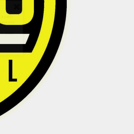
à partir
onnements
e, reste