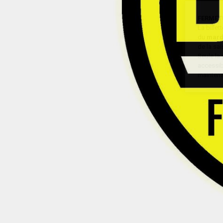
FERMET
La bille
du
mard
de la sa
Seule la
accessibl
maintena