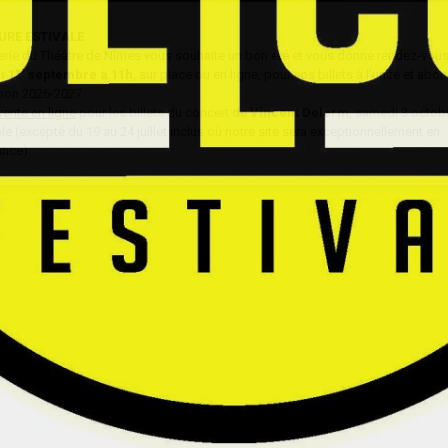
URE ESTIVALE
tterie du Théâtre de Nîmes vous souhaite un bon été et vous donne rendez-vous 
er
i 1
septembre à 11h
, sur place ou en ligne, pour vos billets à l’unité et ab
ison 2026-2027.
vente en ligne
pour les billets du concert de
Vincent Delerm
, samedi 3 octobr
e (excepté du 19 au 24 juillet inclus où notre site sera exceptionnellement en
nce).