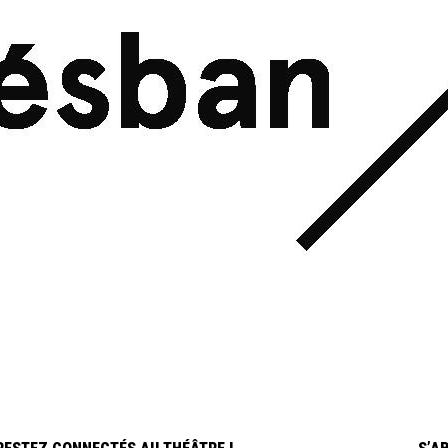
URE ESTIVALE
tterie du Théâtre de Nîmes vous souhaite un bon été et vous donne rendez-vous 
er
i 1
septembre à 11h
, sur place ou en ligne, pour vos billets à l’unité et ab
ison 2026-2027.
vente en ligne
pour les billets du concert de
Vincent Delerm
, samedi 3 octobr
e (excepté du 19 au 24 juillet inclus où notre site sera exceptionnellement en
nce).