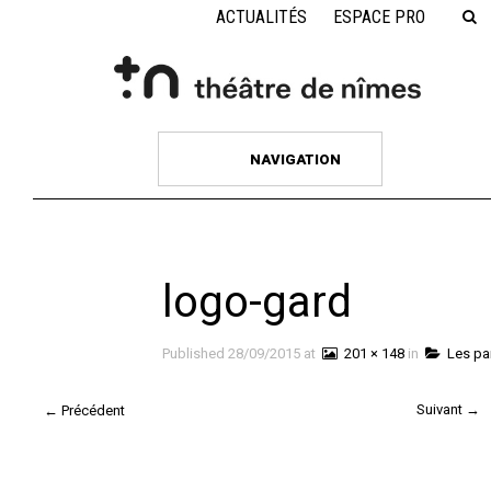
ACTUALITÉS
ESPACE PRO
NAVIGATION
logo-gard
Published
28/09/2015
at
201 × 148
in
Les par
Suivant →
← Précédent