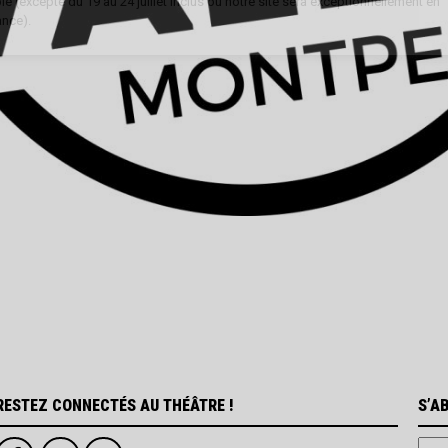
e (excepté du 19 au 24 juillet inclus où notre site sera exceptionnellement en
nce).
RESTEZ CONNECTÉS AU THÉÂTRE !
S’A