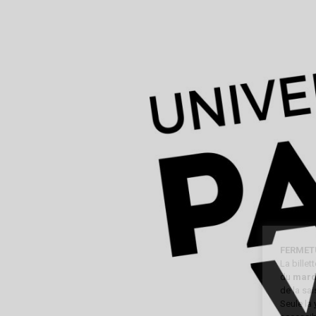
FERMET
La bille
du
mard
de la sa
Seule la