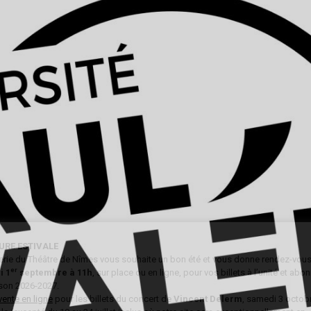
URE ESTIVALE
tterie du Théâtre de Nîmes vous souhaite un bon été et vous donne rendez-vous 
er
i 1
septembre à 11h
, sur place ou en ligne, pour vos billets à l’unité et ab
ison 2026-2027.
vente en ligne
pour les billets du concert de
Vincent Delerm
, samedi 3 octobr