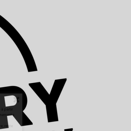
à partir
onnements
e, reste