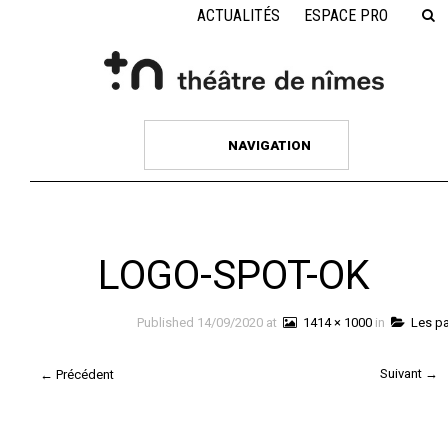
ACTUALITÉS
ESPACE PRO
NAVIGATION
LOGO-SPOT-OK
Published
14/09/2020
at
1414 × 1000
in
Les pa
Suivant →
← Précédent