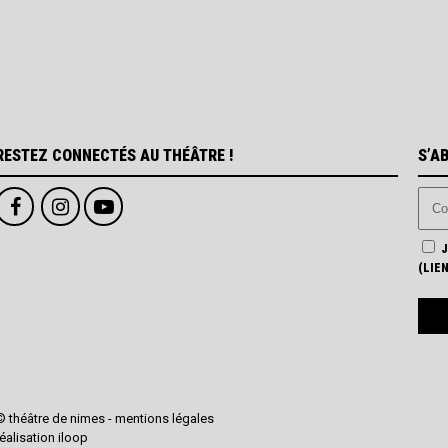
RESTEZ CONNECTÉS AU THÉÂTRE !
S’A
J
(
LIE
© théâtre de nimes -
mentions légales
réalisation
iloop