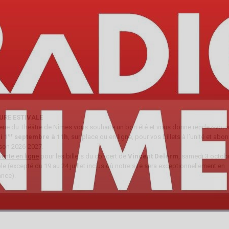
URE ESTIVALE
tterie du Théâtre de Nîmes vous souhaite un bon été et vous donne rendez-vous 
er
i 1
septembre à 11h
, sur place ou en ligne, pour vos billets à l’unité et ab
ison 2026-2027.
vente en ligne
pour les billets du concert de
Vincent Delerm
, samedi 3 octobr
e (excepté du 19 au 24 juillet inclus où notre site sera exceptionnellement en
nce).