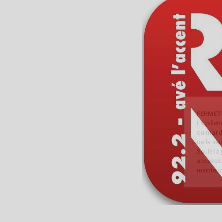
FERMET
La bille
du
mard
de la sa
Seule la
accessibl
maintena