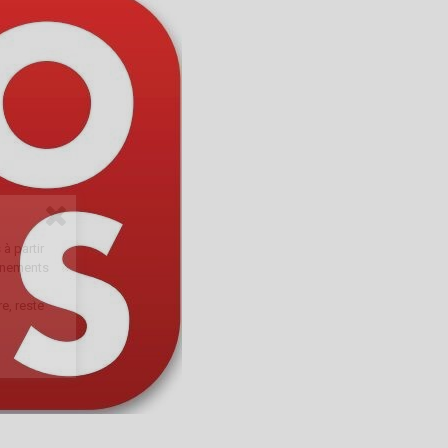
à partir
onnements
e, reste