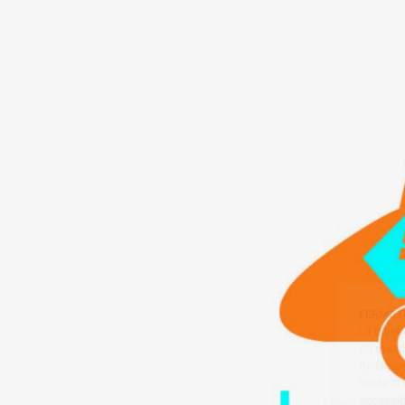
FERMET
La bille
du
mard
de la sa
Seule la
accessibl