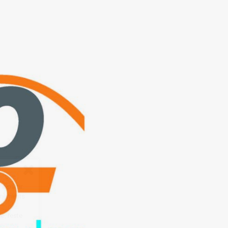
à partir
onnements
e, reste