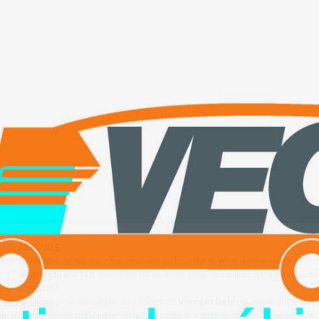
URE ESTIVALE
tterie du Théâtre de Nîmes vous souhaite un bon été et vous donne rendez-vous 
er
i 1
septembre à 11h
, sur place ou en ligne, pour vos billets à l’unité et ab
ison 2026-2027.
vente en ligne
pour les billets du concert de
Vincent Delerm
, samedi 3 octobr
e (excepté du 19 au 24 juillet inclus où notre site sera exceptionnellement en