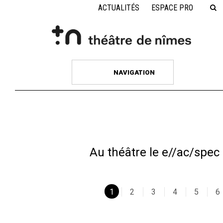
ACTUALITÉS
ESPACE PRO
NAVIGATION
Au théâtre le
e//ac/spec
FERMETURE ESTIVALE
1
2
3
4
5
6
La billetterie du Théâtre de Nîmes vous souhaite un bon été et vous
er
donne rendez-vous à partir du
mardi 1
septembre à 11h
, sur
place ou en ligne, pour vos billets à l’unité et abonnements de la