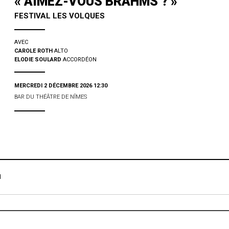
« AIMEZ-VOUS BRAHMS ? »
FESTIVAL LES VOLQUES
AVEC
CAROLE ROTH
ALTO
ELODIE SOULARD
ACCORDÉON
MERCREDI 2 DÉCEMBRE 2026 12:30
BAR DU THÉÂTRE DE NÎMES
FACEBOOK
TWITTER
GOOGLE
M
PINTEREST