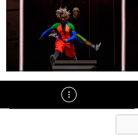
saison 2026-2027.
Seule la
vente en ligne
pour les billets du concert de
Vincent
Delerm
, samedi 3 octobre, reste accessible (excepté du 19 au 24
juillet inclus où notre site sera exceptionnellement en maintenance).