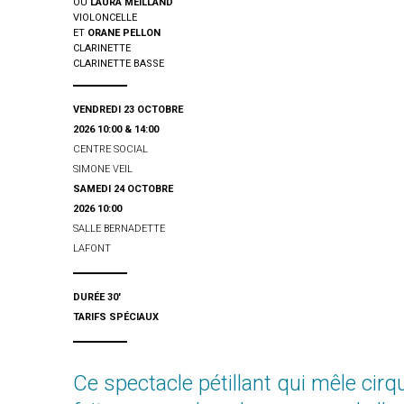
OU
LAURA MEILLAND
VIOLONCELLE
ET
ORANE PELLON
CLARINETTE
CLARINETTE BASSE
VENDREDI 23 OCTOBRE
2026 10:00 & 14:00
CENTRE SOCIAL
SIMONE VEIL
SAMEDI 24 OCTOBRE
FERMETURE ESTIVALE
2026 10:00
La billetterie du Théâtre de Nîmes vous souhaite un bon été et vous
er
donne rendez-vous à partir du
mardi 1
septembre à 11h
, sur
SALLE BERNADETTE
place ou en ligne, pour vos billets à l’unité et abonnements de la
LAFONT
saison 2026-2027.
Seule la
vente en ligne
pour les billets du concert de
Vincent
Delerm
, samedi 3 octobre, reste accessible (excepté du 19 au 24
DURÉE 30'
juillet inclus où notre site sera exceptionnellement en maintenance).
TARIFS SPÉCIAUX
Ce spectacle pétillant qui mêle cirqu