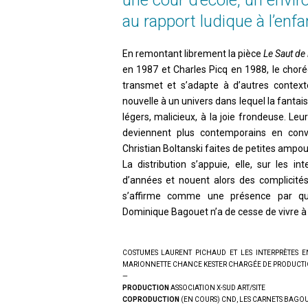
une cour d’école, un envir
de la sa
au rapport ludique à l’enfa
Seule la
accessibl
maintena
En remontant librement la pièce
Le Saut de
en 1987 et Charles Picq en 1988, le cho
transmet et s’adapte à d’autres context
nouvelle à un univers dans lequel la fantais
légers, malicieux, à la joie frondeuse. Leu
deviennent plus contemporains en conv
Christian Boltanski faites de petites ampou
La distribution s’appuie, elle, sur les i
d’années et nouent alors des complicités
s’affirme comme une présence par quel
Dominique Bagouet n’a de cesse de vivre à t
COSTUMES LAURENT PICHAUD ET LES INTERPRÈTES 
MARIONNETTE CHANCE KESTER CHARGÉE DE PRODUCTION
—
PRODUCTION
ASSOCIATION X-SUD ART/SITE
COPRODUCTION
(EN COURS) CND, LES CARNETS BAGO