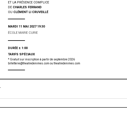
ET LA PRÉSENCE COMPLICE
DE
CHARLES FERRAND
OU
CLÉMENT LI CRUVEILLÉ
MARDI 11 MAI 2027 19:30
ÉCOLE MARIE CURIE
DURÉE ± 1:00
TARIFS SPÉCIAUX
* Gratuit sur inscription à partir de septembre 2026
FACEBOOK
billetterie@theatredenimes.com ou theatredenimes.com
TWITTER
GOOGLE
T
PINTEREST