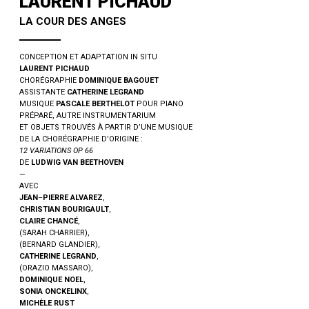
LAURENT PICHAUD
e, reste
LA COUR DES ANGES
CONCEPTION ET ADAPTATION IN SITU
LAURENT PICHAUD
CHORÉGRAPHIE
DOMINIQUE BAGOUET
ASSISTANTE
CATHERINE LEGRAND
MUSIQUE
PASCALE BERTHELOT
POUR PIANO
PRÉPARÉ, AUTRE INSTRUMENTARIUM
ET OBJETS TROUVÉS À PARTIR D’UNE MUSIQUE
DE LA CHORÉGRAPHIE D’ORIGINE :
12 VARIATIONS OP 66
DE
LUDWIG VAN BEETHOVEN
—
AVEC
JEAN
–
PIERRE ALVAREZ
,
CHRISTIAN BOURIGAULT
,
CLAIRE CHANCÉ
,
(SARAH CHARRIER),
(BERNARD GLANDIER),
CATHERINE LEGRAND
,
(ORAZIO MASSARO),
DOMINIQUE NOEL
,
SONIA ONCKELINX
,
MICHÈLE RUST