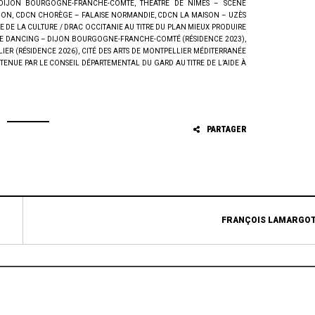
 DIJON BOURGOGNE-FRANCHE-COMTÉ, THÉÂTRE DE NÎMES – SCÈNE
TION, CDCN CHORÈGE – FALAISE NORMANDIE, CDCN LA MAISON – UZÈS
E DE LA CULTURE / DRAC OCCITANIE AU TITRE DU PLAN MIEUX PRODUIRE
E DANCING – DIJON BOURGOGNE-FRANCHE-COMTÉ (RÉSIDENCE 2023),
IER (RÉSIDENCE 2026), CITÉ DES ARTS DE MONTPELLIER MÉDITERRANÉE
UTENUE PAR LE CONSEIL DÉPARTEMENTAL DU GARD AU TITRE DE L’AIDE À
PARTAGER
FRANÇOIS LAMARGO