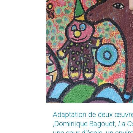
Adaptation de deux œuvr
FERMET
,Dominique Bagouet,
La C
La bille
du
mard