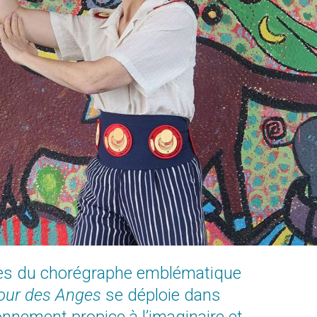
es du chorégraphe emblématique
URE ESTIVALE
our des Anges
se déploie dans
tterie du Théâtre de Nîmes vous souhaite un bon été et vous donne rendez-vous 
er
i 1
septembre à 11h
, sur place ou en ligne, pour vos billets à l’unité et ab