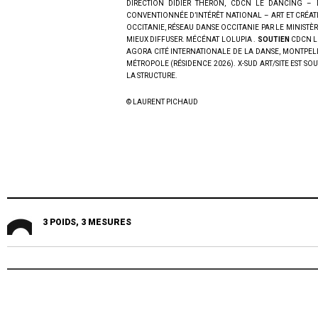
DIRECTION DIDIER THERON, CDCN LE DANCING –
CONVENTIONNÉE D’INTÉRÊT NATIONAL – ART ET CRÉA
OCCITANIE, RÉSEAU DANSE OCCITANIE PAR LE MINISTÈR
MIEUX DIFFUSER. MÉCÉNAT LOLUPIA .
SOUTIEN
CDCN L
AGORA CITÉ INTERNATIONALE DE LA DANSE, MONTPELL
MÉTROPOLE (RÉSIDENCE 2026). X-SUD ART/SITE EST SO
LA STRUCTURE.
© LAURENT PICHAUD
3 POIDS, 3 MESURES