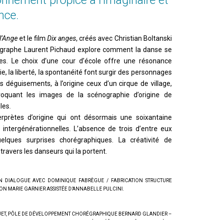
onnement propice à l’imaginaire et
ison 2026-2027.
nce.
vente en ligne
pour les billets du concert de
Vincent Delerm
, samedi 3 octobr
e (excepté du 19 au 24 juillet inclus où notre site sera exceptionnellement en
nce).
 l’Ange
et le film
Dix anges
, créés avec Christian Boltanski
régraphe Laurent Pichaud explore comment la danse se
es. Le choix d’une cour d’école offre une résonance
ie, la liberté, la spontanéité font surgir des personnages
rs déguisements, à l’origine ceux d’un cirque de village,
oquant les images de la scénographie d’origine de
les.
nterprètes d’origine qui ont désormais une soixantaine
 intergénérationnelles. L’absence de trois d’entre eux
ques surprises chorégraphiques. La créativité de
ravers les danseurs qui la portent.
EN DIALOGUE AVEC DOMINIQUE FABRÈGUE / FABRICATION STRUCTURE
 MARIE GARNIER ASSISTÉE D’ANNABELLE PULCINI.
UET, PÔLE DE DÉVELOPPEMENT CHORÉGRAPHIQUE BERNARD GLANDIER –