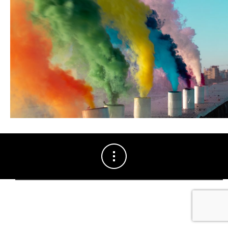
saison 2026-2027.
Seule la
vente en ligne
pour les billets du concert de
Vincent
Delerm
, samedi 3 octobre, reste accessible (excepté du 19 au 24
juillet inclus où notre site sera exceptionnellement en maintenance).