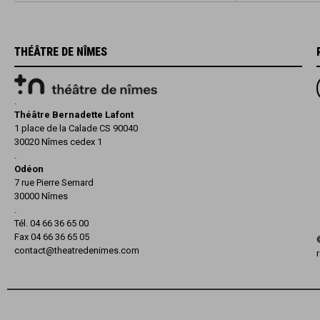
THÉÂTRE DE NÎMES
.
Théâtre Bernadette Lafont
1 place de la Calade CS 90040
30020 Nîmes cedex 1
.
Odéon
7 rue Pierre Semard
30000 Nîmes
.
Tél. 04 66 36 65 00
Fax 04 66 36 65 05
contact@theatredenimes.com