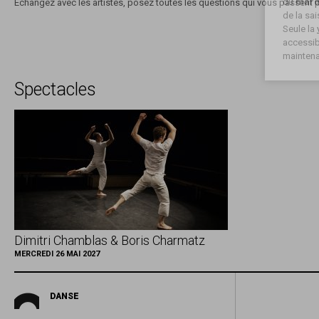
du
mard
Échangez avec les artistes, posez toutes les questions qui vous passent par
de la sa
Seule la
accessibl
maintena
Spectacles
Dimitri Chamblas & Boris Charmatz
MERCREDI 26 MAI 2027
DANSE