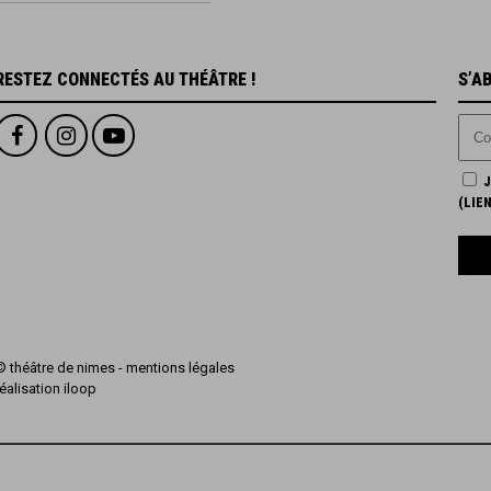
RESTEZ CONNECTÉS AU THÉÂTRE !
S’A
J
(
LIE
© théâtre de nimes -
mentions légales
réalisation
iloop