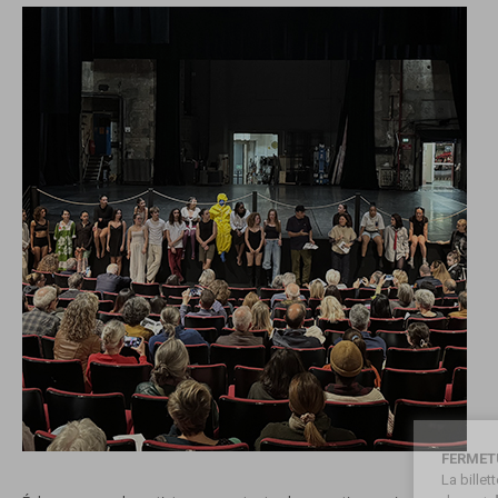
FERMET
La bille