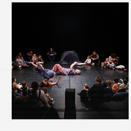
FERMETURE ESTIVALE
La billetterie du Théâtre de Nîmes vous souhaite un bon été et vous
er
donne rendez-vous à partir du
mardi 1
septembre à 11h
, sur
place ou en ligne, pour vos billets à l’unité et abonnements de la
saison 2026-2027.
Seule la
vente en ligne
pour les billets du concert de
Vincent
Delerm
, samedi 3 octobre, reste accessible (excepté du 19 au 24
juillet inclus où notre site sera exceptionnellement en maintenance).