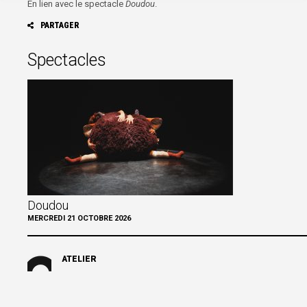
En lien avec le spectacle
Doudou
.
PARTAGER
FAC
Spectacles
TWI
GO
PIN
Doudou
MERCREDI 21 OCTOBRE 2026
ATELIER