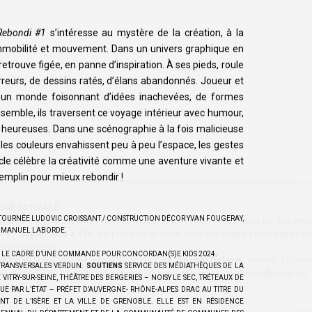
Rebondi #1
s’intéresse au mystère de la création, à la
immobilité et mouvement. Dans un univers graphique en
e retrouve figée, en panne d’inspiration. À ses pieds, roule
rreurs, de dessins ratés, d’élans abandonnés. Joueur et
ns un monde foisonnant d’idées inachevées, de formes
semble, ils traversent ce voyage intérieur avec humour,
s heureuses. Dans une scénographie à la fois malicieuse
 les couleurs envahissent peu à peu l’espace, les gestes
tacle célèbre la créativité comme une aventure vivante et
remplin pour mieux rebondir !
URE ESTIVALE
 TOURNÉE LUDOVIC CROISSANT / CONSTRUCTION DÉCOR YVAN FOUGERAY,
tterie du Théâtre de Nîmes vous souhaite un bon été et vous donne rendez-vous 
EMMANUEL LABORDE.
er
i 1
septembre à 11h
, sur place ou en ligne, pour vos billets à l’unité et ab
ison 2026-2027.
S LE CADRE D’UNE COMMANDE POUR CONCORDAN(S)E KIDS 2024.
vente en ligne
pour les billets du concert de
Vincent Delerm
, samedi 3 octobr
 TRANSVERSALES VERDUN.
SOUTIENS
SERVICE DES MÉDIATHÈQUES DE LA
e (excepté du 19 au 24 juillet inclus où notre site sera exceptionnellement en
VITRY-SUR-SEINE, THÉÂTRE DES BERGERIES – NOISY LE SEC, TRÉTEAUX DE
nce).
NUE PAR L’ÉTAT – PRÉFET D’AUVERGNE- RHÔNE-ALPES DRAC AU TITRE DU
T DE L’ISÈRE ET LA VILLE DE GRENOBLE. ELLE EST EN RÉSIDENCE