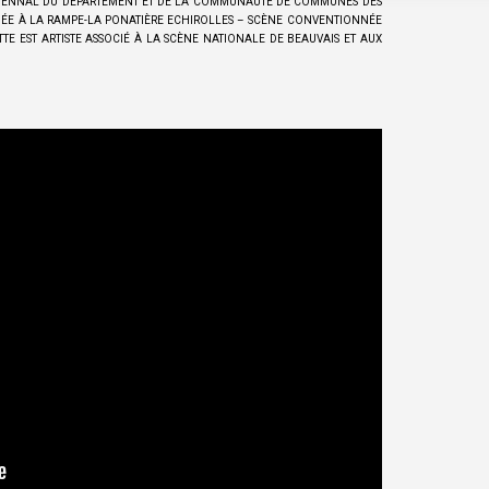
F TRIENNAL DU DÉPARTEMENT ET DE LA COMMUNAUTÉ DE COMMUNES DES
IÉE À LA RAMPE-LA PONATIÈRE ECHIROLLES – SCÈNE CONVENTIONNÉE
TTE EST ARTISTE ASSOCIÉ À LA SCÈNE NATIONALE DE BEAUVAIS ET AUX