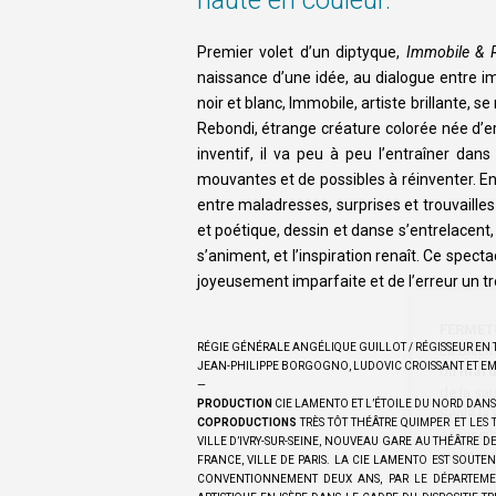
haute en couleur.
Premier volet d’un diptyque,
Immobile & 
naissance d’une idée, au dialogue entre 
noir et blanc, Immobile, artiste brillante, s
Rebondi, étrange créature colorée née d’e
inventif, il va peu à peu l’entraîner da
mouvantes et de possibles à réinventer. En
entre maladresses, surprises et trouvaille
et poétique, dessin et danse s’entrelacent,
s’animent, et l’inspiration renaît. Ce spec
joyeusement imparfaite et de l’erreur un t
FERMET
RÉGIE GÉNÉRALE ANGÉLIQUE GUILLOT / RÉGISSEUR EN
La bille
JEAN-PHILIPPE BORGOGNO, LUDOVIC CROISSANT ET 
du
mard
—
de la sa
PRODUCTION
CIE LAMENTO ET L’ÉTOILE DU NORD DAN
Seule la
COPRODUCTIONS
TRÈS TÔT THÉÂTRE QUIMPER ET LES
accessibl
VILLE D’IVRY-SUR-SEINE, NOUVEAU GARE AU THÉÂTRE DE 
maintena
FRANCE, VILLE DE PARIS. LA CIE LAMENTO EST SOUTE
CONVENTIONNEMENT DEUX ANS, PAR LE DÉPARTEMEN