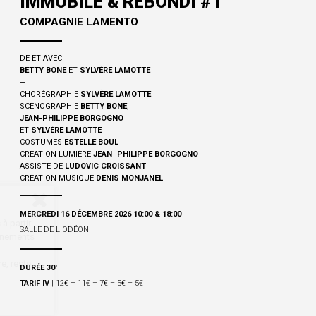
IMMOBILE & REBONDI #1
COMPAGNIE LAMENTO
DE ET AVEC
BETTY BONE
ET
SYLVÈRE LAMOTTE
—
CHORÉGRAPHIE
SYLVÈRE LAMOTTE
SCÉNOGRAPHIE
BETTY BONE
,
JEAN-PHILIPPE BORGOGNO
ET
SYLVÈRE LAMOTTE
COSTUMES
ESTELLE BOUL
CRÉATION LUMIÈRE
JEAN
–
PHILIPPE BORGOGNO
ASSISTÉ DE
LUDOVIC CROISSANT
CRÉATION MUSIQUE
DENIS MONJANEL
MERCREDI 16 DÉCEMBRE 2026 10:00 & 18:00
à partir
SALLE DE L'ODÉON
onnements
e, reste
DURÉE 30'
TARIF IV
| 12€ – 11€ – 7€ – 5€ – 5€