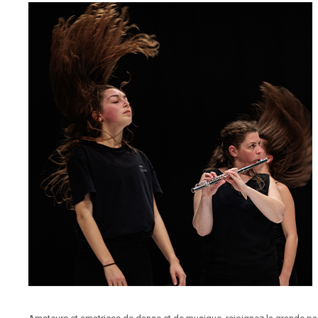
FERMETURE ESTIVALE
La billetterie du Théâtre de Nîmes vous souhaite un bon été et vous
er
donne rendez-vous à partir du
mardi 1
septembre à 11h
, sur
place ou en ligne, pour vos billets à l’unité et abonnements de la
saison 2026-2027.
Seule la
vente en ligne
pour les billets du concert de
Vincent