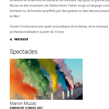
Amateurs et amatrices de danse et de musique, rejoignez la grande p
Delerm
, samedi 3 octobre, reste accessible (excepté du 19 au 24
Muzac et des musiciens de Sables Noirs. Faites surgir un langage com
juillet inclus où notre site sera exceptionnellement en maintenance).
fanfares ou de bandas amplifiés par des gestes ou des danses popula
la fête !
Ouvert à toute personne ayant une pratique de la danse, de la musique
professionnalisation à partir de 15 ans.
PARTAGER
FAC
Spectacles
TWI
GO
PIN
Marion Muzac
DIMANCHE 14 MARS 2027